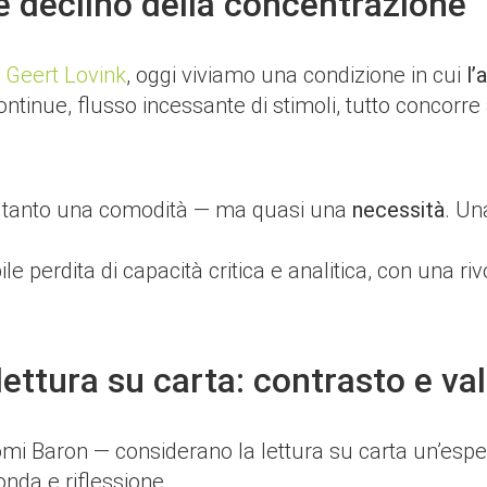
e declino della concentrazione
e
Geert Lovink
, oggi viviamo una condizione in cui
l’
ntinue, flusso incessante di stimoli, tutto concorre 
soltanto una comodità — ma quasi una
necessità
. Un
e perdita di capacità critica e analitica, con una riv
ettura su carta: contrasto e va
mi Baron — considerano la lettura su carta un’esperi
nda e riflessione.