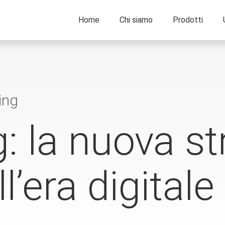
Home
Chi siamo
Prodotti
ing
 la nuova str
ll’era digitale