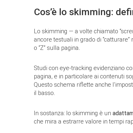
Cos’è lo skimming: def
Lo skimming — a volte chiamato “scremat
ancore testuali in grado di “catturare
o “Z” sulla pagina.
Studi con eye-tracking evidenziano c
pagina, e in particolare ai contenuti sop
Questo schema riflette anche l’impostaz
il basso.
In sostanza: lo skimming è un
adattame
che mira a estrarre valore in tempi rap