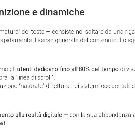
inizione e dinamiche
ura” del testo — consiste nel saltare da una riga al
” rapidamente il senso generale del contenuto. Lo sg
ome gli
utenti dedicano fino all’80% del tempo
di vis
ra la “linea di scroll”.
ione “naturale” di lettura nei sistemi occidentali: da
nto alla realtà digitale
— con la sua abbondanza abn
idi.