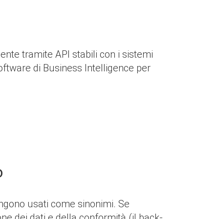
nte tramite API stabili con i sistemi
software di Business Intelligence per
o
ngono usati come sinonimi. Se
e dei dati e della conformità (il back-