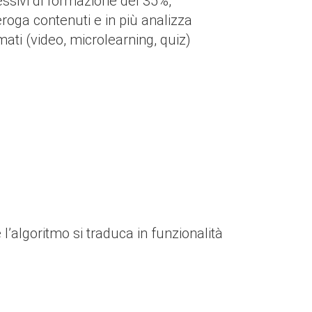
ssivi di formazione del 35%,
oga contenuti e in più analizza
ati (video, microlearning, quiz)
’algoritmo si traduca in funzionalità