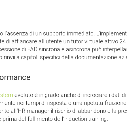
 l’assenza di un supporto immediato. L’implementaz
i affiancare all’utente un tutor virtuale attivo 2
sione di FAD sincrona e asincrona può interpellare
o rinvii a capitoli specifici della documentazione az
rformance
ystem
evoluto è in grado anche di incrociare i dati di 
tamento nei tempi di risposta o una ripetuta fruizion
nte all’HR manager il rischio di abbandono o la pr
prima del fallimento dell’induction training.