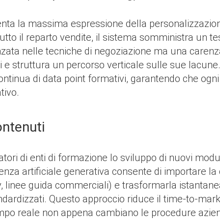
enta la massima espressione della personalizzazione
tto il reparto vendite, il sistema somministra un te
ta nelle tecniche di negoziazione ma una carenza n
ui e struttura un percorso verticale sulle sue lacune
ontinua di data point formativi, garantendo che ogni
tivo.
ontenuti
atori di enti di formazione lo sviluppo di nuovi mod
elligenza artificiale generativa consente di importare
y, linee guida commerciali) e trasformarla istantane
standardizzati. Questo approccio riduce il time-to-ma
 tempo reale non appena cambiano le procedure azien