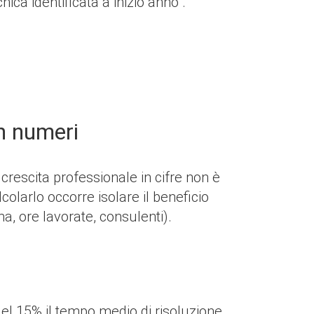
ca identificata a inizio anno”.
in numeri
rescita professionale in cifre non è
larlo occorre isolare il beneficio
a, ore lavorate, consulenti).
del 15% il tempo medio di risoluzione