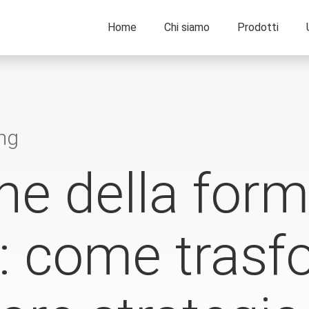
Home
Chi siamo
Prodotti
ing
ne della for
: come trasf