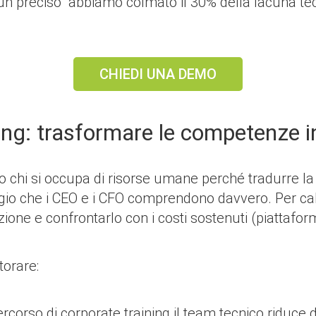
un preciso “abbiamo colmato il 30% della lacuna tecni
CHIEDI UNA DEMO
ining: trasformare le competenze 
chi si occupa di risorse umane perché tradurre la c
io che i CEO e i CFO comprendono davvero. Per calco
one e confrontarlo con i costi sostenuti (piattaform
torare:
ercorso di corporate training il team tecnico riduce 