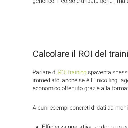
generico “il corso è andato bene”, ma 
Calcolare il ROI del tra
Parlare di
ROI training
spaventa spesso 
immediato, anche se è l’unico linguagg
economico ottenuto grazie alla formazi
Alcuni esempi concreti di dati da moni
Efficienza operativa
: se dopo un p