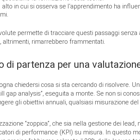
 più alto in cui si osserva se l’apprendimento ha infl
ami.
volute permette di tracciare questi passaggi senza ap
, altrimenti, rimarrebbero frammentati.
nto di partenza per una valutazio
isogna chiedersi cosa si sta cercando di risolvere. 
skill gap analysis”, eseguita a monte. Se non si con
gere gli obiettivi annuali, qualsiasi misurazione de
zzazione “zoppica”, che sia nella gestione dei lead, 
icatori di performance (KPI) su misura. In questo m