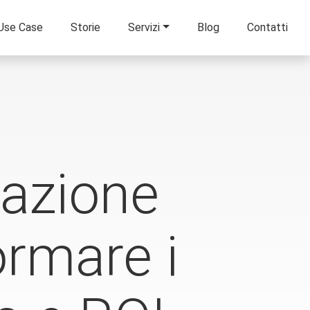
Use Case
Storie
Servizi
Blog
Contatti
mazione
ormare i