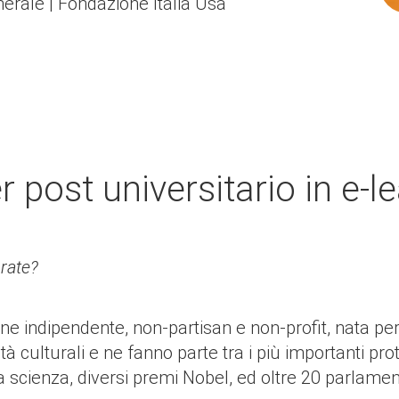
erale | Fondazione Italia Usa
 post universitario in e-l
orate?
e indipendente, non-partisan e non-profit, nata per t
ità culturali e ne fanno parte tra i più importanti pr
a scienza, diversi premi Nobel, ed oltre 20 parlament