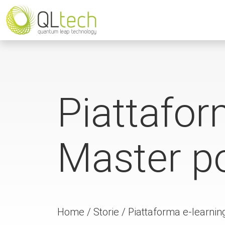
Piattafor
Master po
Home
/
Storie
/
Piattaforma e-learnin