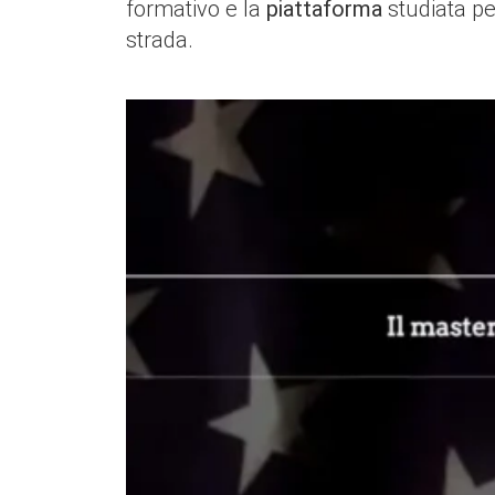
formativo e la
piattaforma
studiata pe
strada.