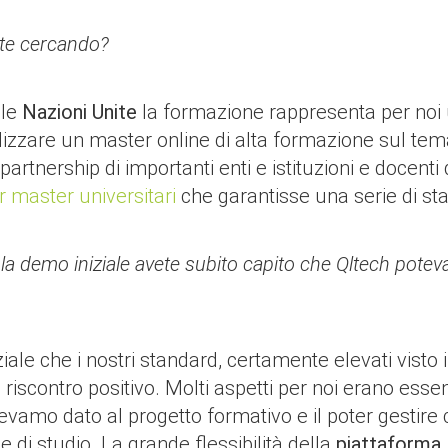
ate cercando?
lle
Nazioni Unite
la formazione rappresenta per noi un
izzare un master online di alta formazione sul tem
a partnership di importanti enti e istituzioni e docent
r master universitari
che garantisse una serie di sta
la demo iniziale avete subito capito che Qltech poteva
le che i nostri standard, certamente elevati visto il 
iscontro positivo. Molti aspetti per noi erano essen
vevamo dato al progetto formativo e il poter gesti
e di studio. La grande flessibilità della
piattaforma 