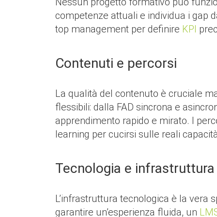
Nessun progetto formativo può funzion
competenze attuali e individua i gap d
top management per definire
KPI
preci
Contenuti e percorsi
La qualità del contenuto è cruciale m
flessibili: dalla FAD sincrona e asincro
apprendimento rapido e mirato. I percor
learning per cucirsi sulle reali capacit
Tecnologia e infrastruttura
L’infrastruttura tecnologica è la vera s
garantire un’esperienza fluida, un
LM