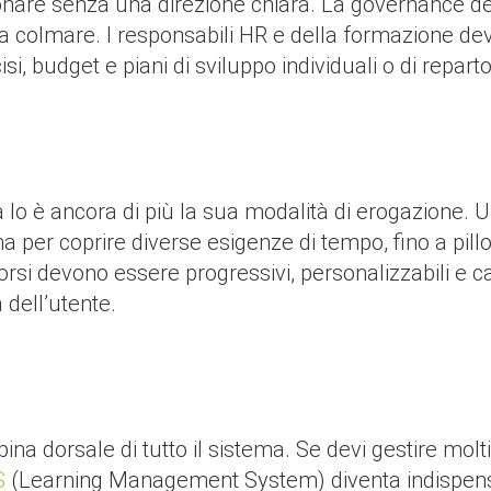
are senza una direzione chiara. La governance defi
a colmare. I responsabili HR e della formazione devo
si, budget e piani di sviluppo individuali o di reparto
a lo è ancora di più la sua modalità di erogazione
na per coprire diverse esigenze di tempo, fino a pill
si devono essere progressivi, personalizzabili e cap
à dell’utente.
pina dorsale di tutto il sistema. Se devi gestire molti
S
(Learning Management System) diventa indispen