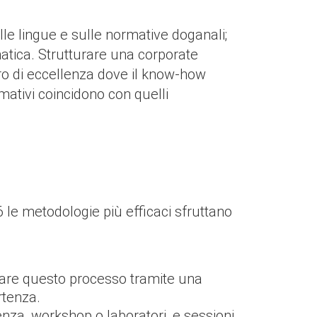
ulle lingue e sulle normative doganali;
matica. Strutturare una corporate
ro di eccellenza dove il know-how
rmativi coincidono con quelli
le metodologie più efficaci sfruttano
zzare questo processo tramite una
rtenza.
enza, workshop o laboratori, e sessioni